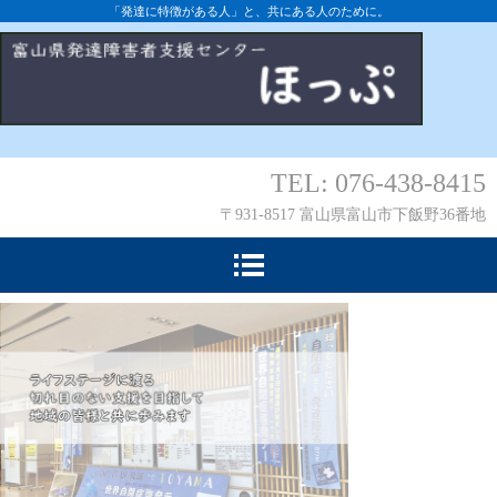
「発達に特徴がある人」と、共にある人のために。
TEL: 076-438-8415
〒931-8517 富山県富山市下飯野36番地