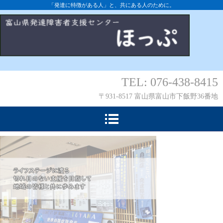
「発達に特徴がある人」と、共にある人のために。
TEL: 076-438-8415
〒931-8517 富山県富山市下飯野36番地