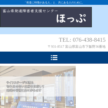
「発達に特徴がある人」と、共にある人のために。
TEL: 076-438-8415
〒931-8517 富山県富山市下飯野36番地