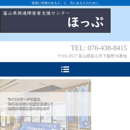
「発達に特徴がある人」と、共にある人のために。
TEL: 076-438-8415
〒931-8517 富山県富山市下飯野36番地