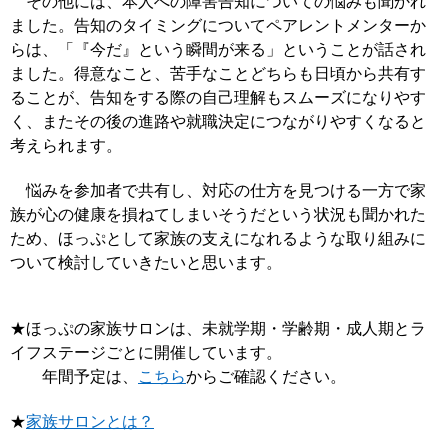
その他には、本人への障害告知についての悩みも聞かれ
ました。告知のタイミングについてペアレントメンターか
らは、「『今だ』という瞬間が来る」ということが話され
ました。得意なこと、苦手なことどちらも日頃から共有す
ることが、告知をする際の自己理解もスムーズになりやす
く、またその後の進路や就職決定につながりやすくなると
考えられます。
悩みを参加者で共有し、対応の仕方を見つける一方で家
族が心の健康を損ねてしまいそうだという状況も聞かれた
ため、ほっぷとして家族の支えになれるような取り組みに
ついて検討していきたいと思います。
★ほっぷの家族サロンは、未就学期・学齢期・成人期とラ
イフステージごとに開催しています。
年間予定は、
こちら
からご確認ください。
★
家族サロンとは？