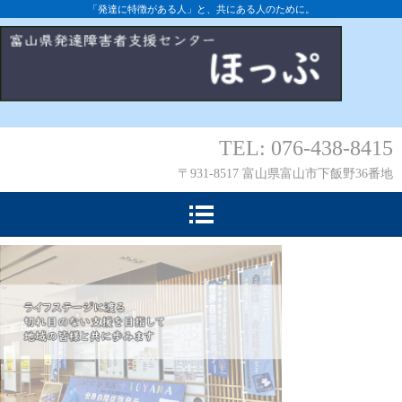
「発達に特徴がある人」と、共にある人のために。
TEL: 076-438-8415
〒931-8517 富山県富山市下飯野36番地